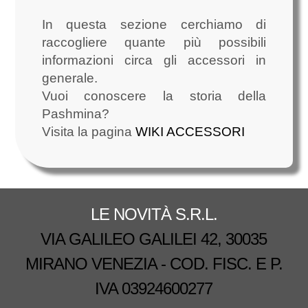
In questa sezione cerchiamo di
raccogliere quante più possibili
informazioni circa gli accessori in
generale.
Vuoi conoscere la storia della
Pashmina?
Visita la pagina
WIKI ACCESSORI
LE NOVITÀ S.R.L.
VIA GALILEO GALILEI 42, 30035
MIRANO VENEZIA - COD. FISC. E P.
IVA 03924600277