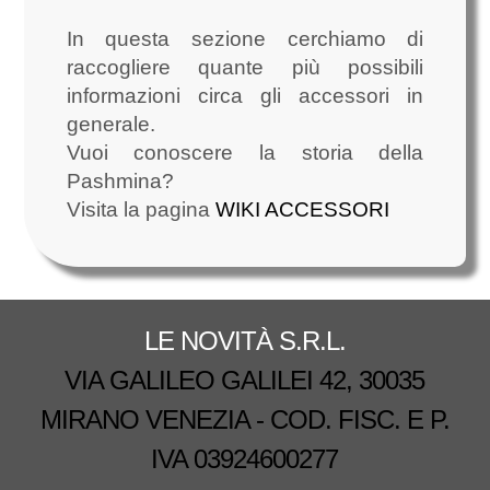
In questa sezione cerchiamo di
raccogliere quante più possibili
informazioni circa gli accessori in
generale.
Vuoi conoscere la storia della
Pashmina?
Visita la pagina
WIKI ACCESSORI
LE NOVITÀ S.R.L.
VIA GALILEO GALILEI 42, 30035
MIRANO VENEZIA - COD. FISC. E P.
IVA 03924600277