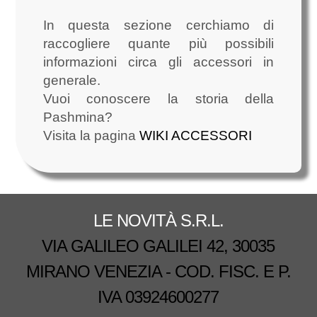
In questa sezione cerchiamo di
raccogliere quante più possibili
informazioni circa gli accessori in
generale.
Vuoi conoscere la storia della
Pashmina?
Visita la pagina
WIKI ACCESSORI
LE NOVITÀ S.R.L.
VIA GALILEO GALILEI 42, 30035
MIRANO VENEZIA - COD. FISC. E P.
IVA 03924600277