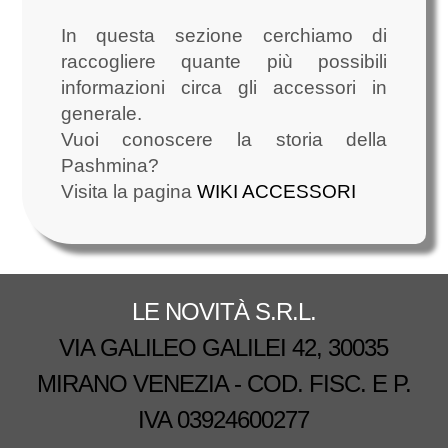
In questa sezione cerchiamo di
raccogliere quante più possibili
informazioni circa gli accessori in
generale.
Vuoi conoscere la storia della
Pashmina?
Visita la pagina
WIKI ACCESSORI
LE NOVITÀ S.R.L.
VIA GALILEO GALILEI 42, 30035
MIRANO VENEZIA - COD. FISC. E P.
IVA 03924600277