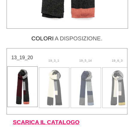
COLORI
A DISPOSIZIONE.
13_19_20
19_3_1
19_5_14
19_6_3
SCARICA IL CATALOGO