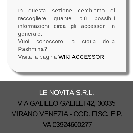
In questa sezione cerchiamo di
raccogliere quante più possibili
informazioni circa gli accessori in
generale.
Vuoi conoscere la storia della
Pashmina?
Visita la pagina
WIKI ACCESSORI
LE NOVITÀ S.R.L.
VIA GALILEO GALILEI 42, 30035
MIRANO VENEZIA - COD. FISC. E P.
IVA 03924600277