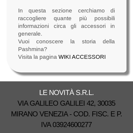
In questa sezione cerchiamo di
raccogliere quante più possibili
informazioni circa gli accessori in
generale.
Vuoi conoscere la storia della
Pashmina?
Visita la pagina
WIKI ACCESSORI
LE NOVITÀ S.R.L.
VIA GALILEO GALILEI 42, 30035
MIRANO VENEZIA - COD. FISC. E P.
IVA 03924600277