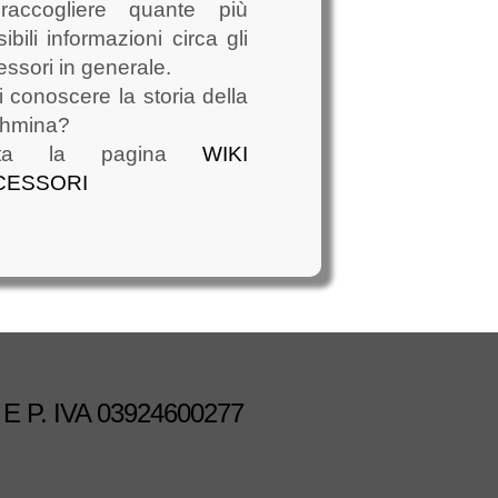
raccogliere quante più
ibili informazioni circa gli
ssori in generale.
 conoscere la storia della
hmina?
sita la pagina
WIKI
CESSORI
E P. IVA 03924600277