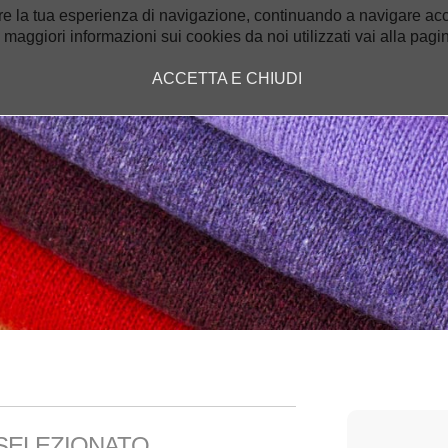
re la tua esperienza di navigazione, continuando a navigare accet
HOME
CHI SIAMO
 maggiori informazioni sui cookies da noi utilizzati vai alla pag
ACCETTA E CHIUDI
SELEZIONATO