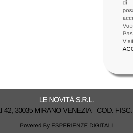
di 
poss
acce
Vuoi
Pas
Vi
AC
LE NOVITÀ S.R.L.
 42, 30035 MIRANO VENEZIA - COD. FISC. 
Povered By
ESPERIENZE DIGITALI