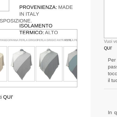
PROVENIENZA:
MADE
IN ITALY
ISPOSIZIONE.
ISOLAMENTO
TERMICO:
ALTO
 FANGO
PANNA PERLA GRIGIO
PERLA GRIGIO ANTRACITE
PERLA PETROLIO BLU
ROSA PERLA GRIG
Vuoi ve
QUI'
Per
pas
tocc
il t
ti
QUI'
In 